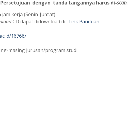
Persetujuan dengan tanda tangannya harus di-
scan.
am kerja (Senin-Jum’at)
pload
CD dapat didownload di :
Link Panduan:
ac.id/16766/
;
asing-masing jurusan/program studi