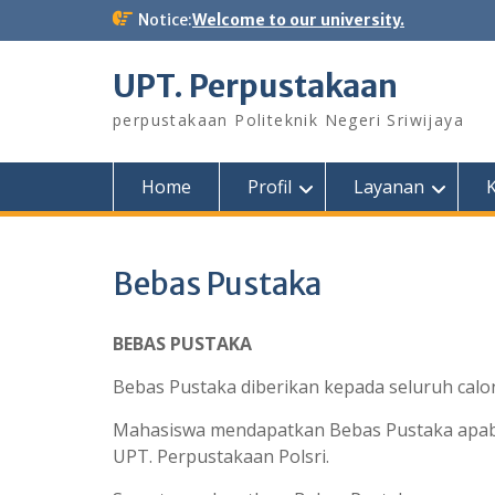
Notice:
Welcome to our university.
UPT. Perpustakaan
perpustakaan Politeknik Negeri Sriwijaya
Home
Profil
Layanan
K
Bebas Pustaka
BEBAS PUSTAKA
Bebas Pustaka diberikan kepada seluruh calon 
Mahasiswa mendapatkan Bebas Pustaka apabil
UPT. Perpustakaan Polsri.