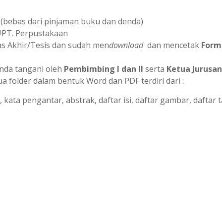
(bebas dari pinjaman buku dan denda)
 UPT. Perpustakaan
s Akhir/Tesis dan sudah men
download
dan mencetak
Form
anda tangani oleh
Pembimbing I dan II
serta
Ketua Jurusan
a folder dalam bentuk Word dan PDF terdiri dari :
ata pengantar, abstrak, daftar isi, daftar gambar, daftar t