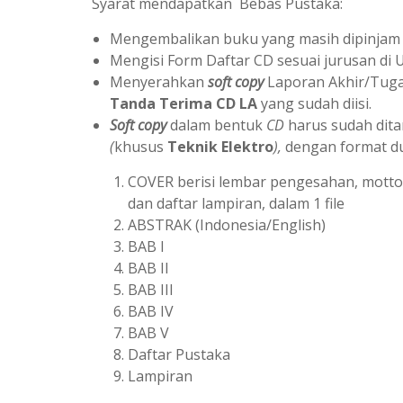
Syarat mendapatkan Bebas Pustaka:
Mengembalikan buku yang masih dipinjam 
Mengisi Form Daftar CD sesuai jurusan di
Menyerahkan
soft copy
Laporan Akhir/Tuga
Tanda Terima CD LA
yang sudah diisi.
Soft copy
dalam bentuk
CD
harus sudah dit
(
khusus
Teknik Elektro
),
dengan format du
COVER berisi lembar pengesahan, motto, k
dan daftar lampiran, dalam 1 file
ABSTRAK (Indonesia/English)
BAB I
BAB II
BAB III
BAB IV
BAB V
Daftar Pustaka
Lampiran