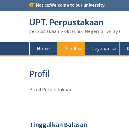
Notice:
Welcome to our university.
UPT. Perpustakaan
perpustakaan Politeknik Negeri Sriwijaya
Home
Profil
Layanan
K
Profil
Profil Perpustakaan
Tinggalkan Balasan