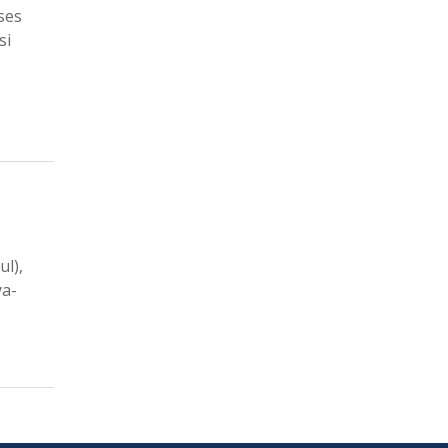
ses
si
l),
ya-