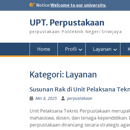
Notice:
Welcome to our university.
UPT. Perpustakaan
perpustakaan Politeknik Negeri Sriwijaya
Home
Profil
Layanan
K
Kategori:
Layanan
Susunan Rak di Unit Pelaksana Tekn
Mei 8, 2025
perpustakaan
Unit Pelaksana Teknis Perpustakaan merupak
mahasiswa, dosen, dan tenaga kependidikan. 
perpustakaan dirancang secara strategis aga