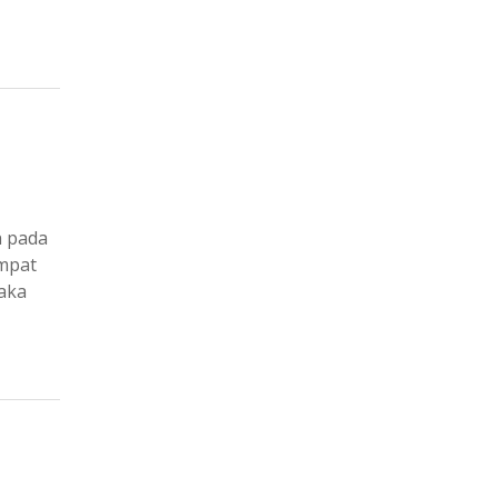
n pada
empat
aka